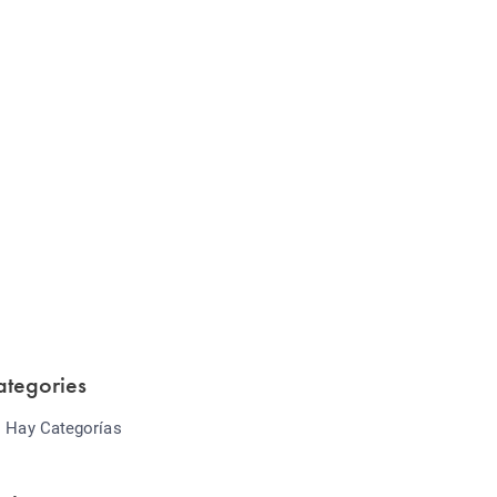
Website Optimization
Lorem ipsum dolor sit amet consectetur
adipiscing elit sed do...
ategories
 Hay Categorías