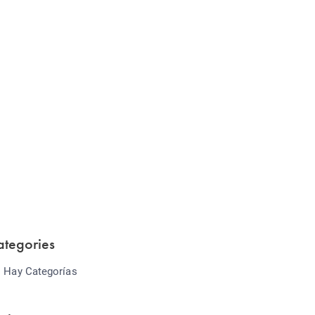
Website Optimization
Lorem ipsum dolor sit amet consectetur
adipiscing elit sed do...
ategories
 Hay Categorías