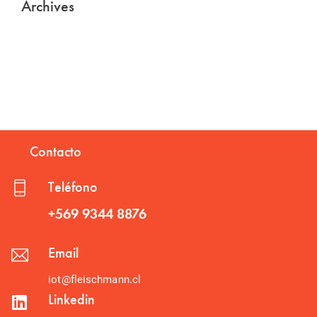
Archives
Contacto
Teléfono
+569 9344 8876
Email
iot@fleischmann.cl
Linkedin