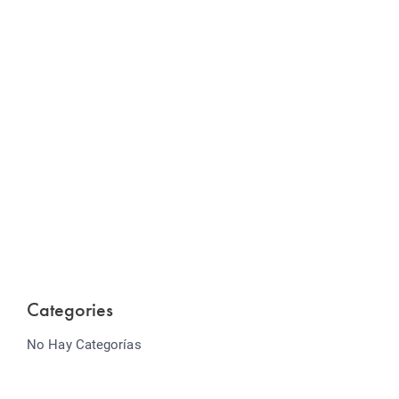
Website Optimization
Lorem ipsum dolor sit amet consectetur adipiscing
elit sed do...
Categories
No Hay Categorías