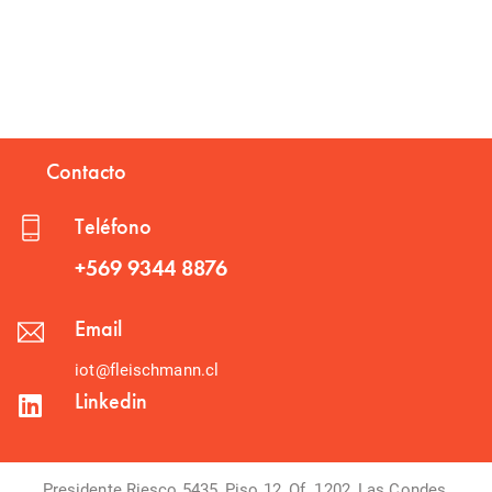
Contacto
Teléfono
+569 9344 8876
Email
iot@fleischmann.cl
Linkedin
Presidente Riesco 5435, Piso 12, Of. 1202, Las Condes,