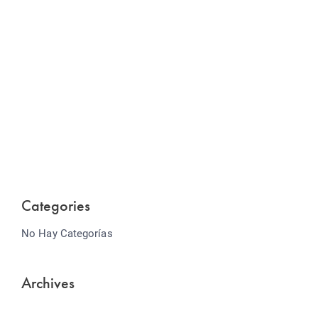
Website Optimization
Lorem ipsum dolor sit amet consectetur adipiscing
elit sed do...
Categories
No Hay Categorías
Archives