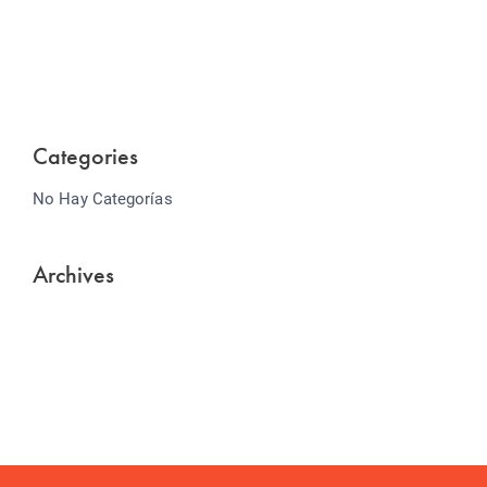
Lorem ipsum dolor sit amet consectetur adipiscing
elit sed do...
Categories
No Hay Categorías
Archives