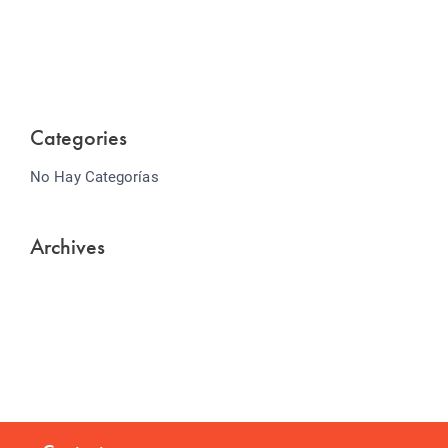
Lorem ipsum dolor sit amet consectetur adipiscing
elit sed do...
Categories
No Hay Categorías
Archives