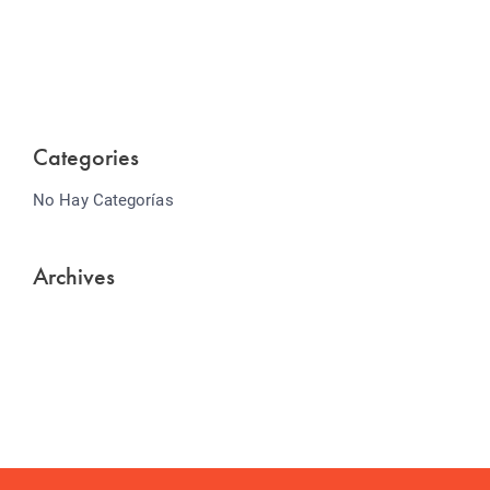
Lorem ipsum dolor sit amet consectetur adipiscing
elit sed do...
Categories
No Hay Categorías
Archives