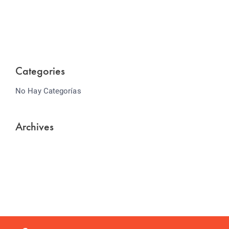
Lorem ipsum dolor sit amet consectetur adipiscing
elit sed do...
Categories
No Hay Categorías
Archives