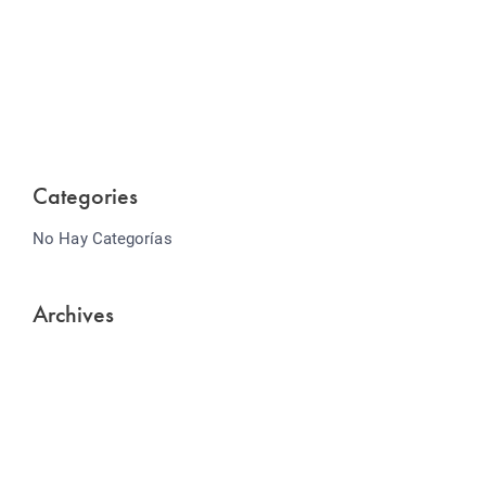
Website Optimization
Lorem ipsum dolor sit amet consectetur adipiscing
elit sed do...
Categories
No Hay Categorías
Archives