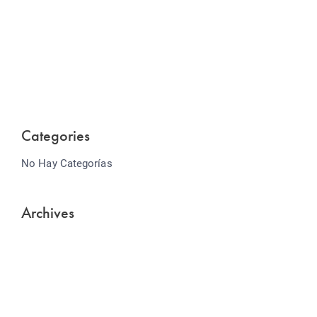
Website Optimization
Lorem ipsum dolor sit amet consectetur adipiscing
elit sed do...
Categories
No Hay Categorías
Archives