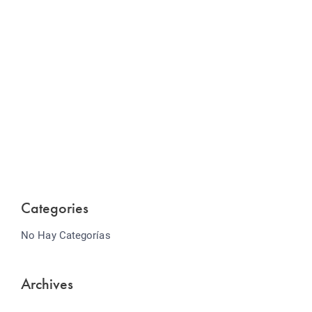
Website Optimization
Lorem ipsum dolor sit amet consectetur adipiscing
elit sed do...
Categories
No Hay Categorías
Archives