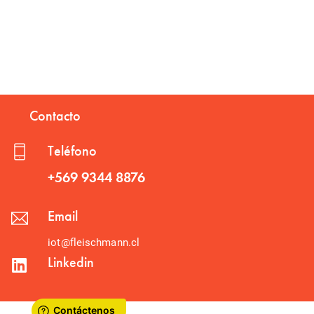
Contacto
Teléfono
+569 9344 8876
Email
iot@fleischmann.cl
Linkedin