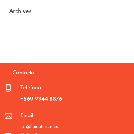
Archives
Contacto
Teléfono
+569 9344 8876
Email
iot@fleischmann.cl