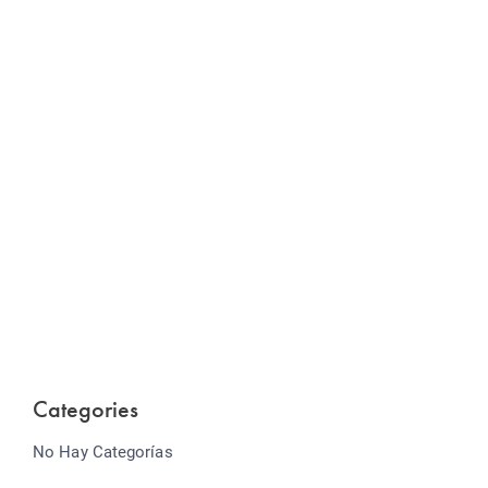
Website Optimization
Lorem ipsum dolor sit amet consectetur adipiscing
elit sed do...
Categories
No Hay Categorías