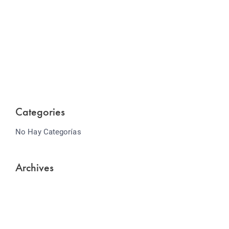
Website Optimization
Lorem ipsum dolor sit amet consectetur adipiscing
elit sed do...
Categories
No Hay Categorías
Archives