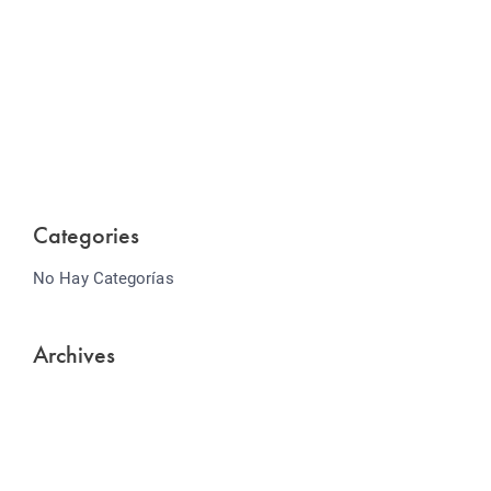
Website Optimization
Lorem ipsum dolor sit amet consectetur adipiscing
elit sed do...
Categories
No Hay Categorías
Archives