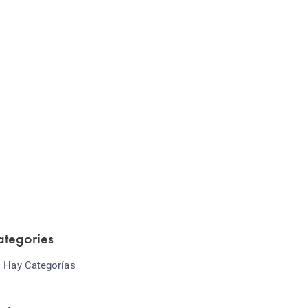
Website Optimization
Lorem ipsum dolor sit amet consectetur
adipiscing elit sed do...
ategories
 Hay Categorías