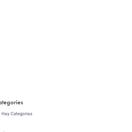
Website Optimization
Lorem ipsum dolor sit amet consectetur
adipiscing elit sed do...
ategories
 Hay Categorías