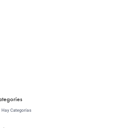
Website Optimization
Lorem ipsum dolor sit amet consectetur
adipiscing elit sed do...
ategories
 Hay Categorías