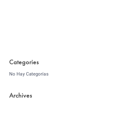
Website Optimization
Lorem ipsum dolor sit amet consectetur adipiscing
elit sed do...
Categories
No Hay Categorías
Archives