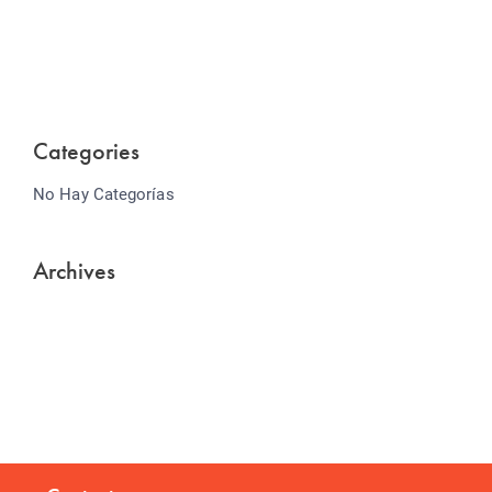
Lorem ipsum dolor sit amet consectetur adipiscing
elit sed do...
Categories
No Hay Categorías
Archives