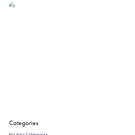
Website Optimization
Lorem ipsum dolor sit amet consectetur adipiscing
elit sed do...
Categories
No Hay Categorías